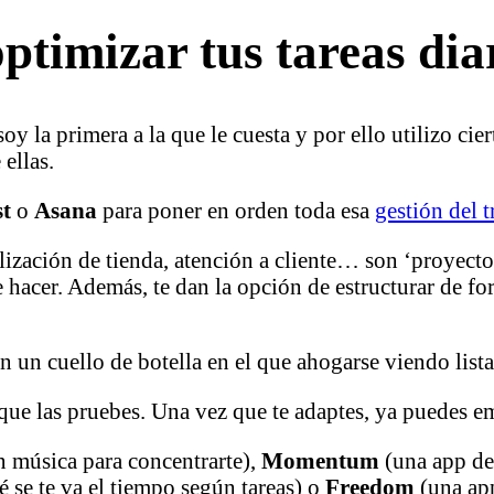
timizar tus tareas dia
 la primera a la que le cuesta y por ello utilizo cier
 ellas.
st
o
Asana
para poner en orden toda esa
gestión del 
alización de tienda, atención a cliente… son ‘proyect
 hacer. Además, te dan la opción de estructurar de for
n un cuello de botella en el que ahogarse viendo lista
que las pruebes. Una vez que te adaptes, ya puedes em
 música para concentrarte),
Momentum
(una app de 
é se te va el tiempo según tareas) o
Freedom
(una ap