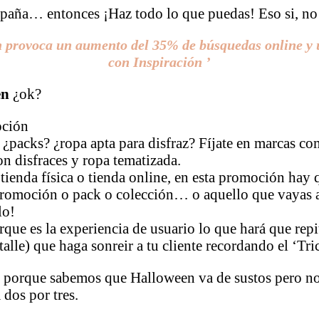
mpaña… entonces ¡Haz todo lo que puedas! Eso si, no ti
provoca un aumento del 35% de búsquedas online y un 
con Inspiración ’
en
¿ok?
oción
 ¿packs? ¿ropa apta para disfraz?
Fíjate en marcas co
on disfraces y ropa tematizada.
 tienda física o tienda online, en esta promoción hay 
 promoción o pack o colección… o aquello que vayas 
lo!
orque es la experiencia de usuario lo que hará que re
lle) que haga sonreir a tu cliente recordando el ‘Tric
 porque sabemos que Halloween va de sustos pero no t
 dos por tres.