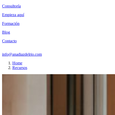
Consultoría
Empieza aquí
Formación
Blog
Contacto
info@anadiazdelrio.com
Home
Recursos