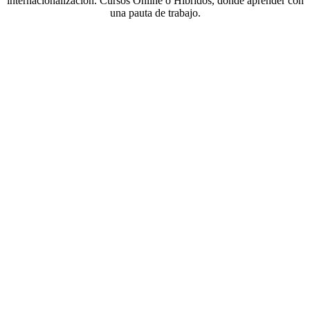
internacionalización. Cursos Online o Híbridos, donde aprender con
una pauta de trabajo.