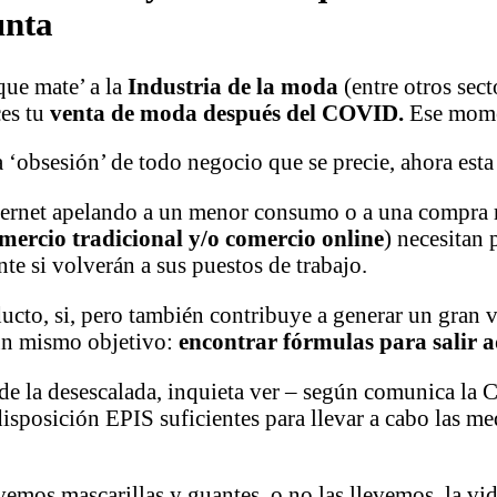
unta
ue mate’ a la
Industria de la moda
(entre otros sect
ces tu
venta de moda después del COVID.
Ese mome
a ‘obsesión’ de todo negocio que se precie, ahora esta
ternet apelando a un menor consumo o a una compra 
mercio tradicional y/o comercio online
) necesitan 
e si volverán a sus puestos de trabajo.
cto, si, pero también contribuye a generar un gran 
un mismo objetivo:
encontrar fórmulas para salir a
s de la desescalada, inquieta ver – según comunica l
sposición EPIS suficientes para llevar a cabo las me
emos mascarillas y guantes, o no las llevemos, la vid