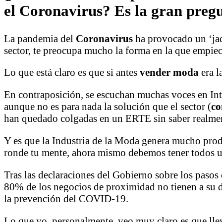
el Coronavirus? Es la gran preg
La pandemia del
Coronavirus
ha provocado un ‘jaq
sector, te preocupa mucho la forma en la que empie
Lo que está claro es que si antes
vender moda
era l
En contraposición, se escuchan muchas voces en In
aunque no es para nada la solución que el sector (
co
han quedado colgadas en un ERTE sin saber realment
Y es que la Industria de la Moda genera mucho produ
ronde tu mente, ahora mismo debemos tener todos 
Tras las declaraciones del Gobierno sobre los paso
80% de los negocios de proximidad no tienen a su di
la prevención del COVID-19.
Lo que yo, personalmente, veo muy claro es que llev