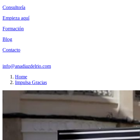
Consultoría
Empieza aquí
Formación
Blog
Contacto
info@anadiazdelrio.com
Home
Impulsa Gracias